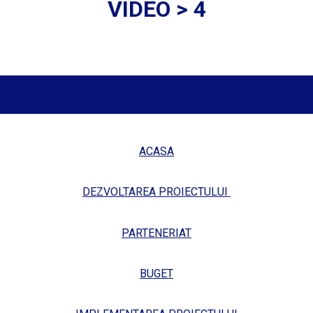
VIDEO > 4
ACASA
DEZVOLTAREA PROIECTULUI
PART
E
NER
IAT
BUGET